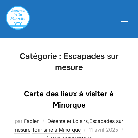
Aller
au
PERM
contenu
Catégorie :
Escapades sur
mesure
Carte des lieux à visiter à
Minorque
par
Fabien
Détente et Loisirs
,
Escapades sur
Publié
mesure
,
Tourisme à Minorque
11 avril 2025
le