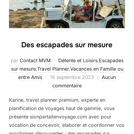
Des escapades sur mesure
par
Contact MVM
Détente et Loisirs
,
Escapades
sur mesure
,
Travel Planner
,
Vacances en Famille ou
Publié
entre Amis
16 septembre 2023
Aucun
le
commentaire
Karine, travel planner premium, experte en
planification de voyages haut de gamme, vous
présente sionpartaitenvoyage.com avec pour
vocation de concevoir, élaborer et coordonner vos
prochaines découvertes ; des escapades sur