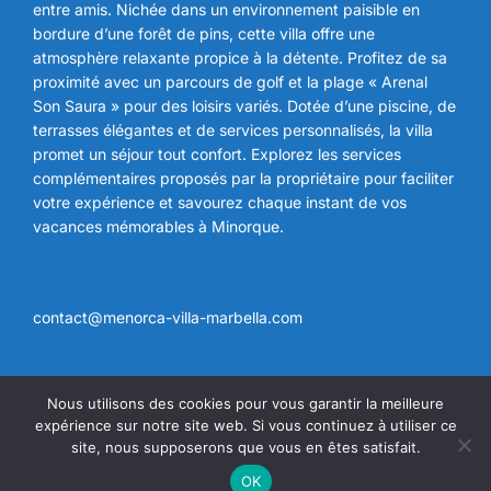
entre amis. Nichée dans un environnement paisible en
bordure d’une forêt de pins, cette villa offre une
atmosphère relaxante propice à la détente. Profitez de sa
proximité avec un parcours de golf et la plage « Arenal
Son Saura » pour des loisirs variés. Dotée d’une piscine, de
terrasses élégantes et de services personnalisés, la villa
promet un séjour tout confort. Explorez les services
complémentaires proposés par la propriétaire pour faciliter
votre expérience et savourez chaque instant de vos
vacances mémorables à Minorque.
contact@menorca-villa-marbella.com
Nous utilisons des cookies pour vous garantir la meilleure
expérience sur notre site web. Si vous continuez à utiliser ce
Copyright © 2026 Menorca Villa Marbella
site, nous supposerons que vous en êtes satisfait.
Inspiro Theme
par
WPZOOM
OK