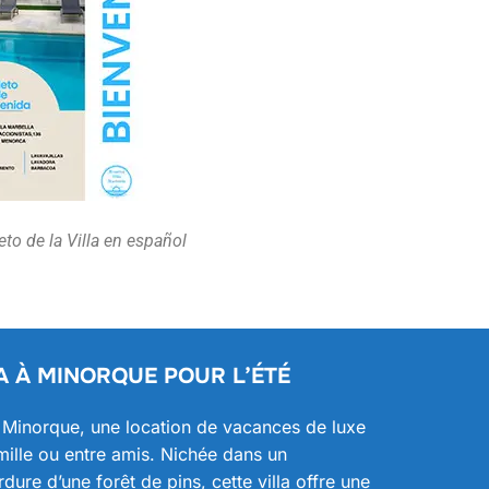
eto de la Villa en español
A À MINORQUE POUR L’ÉTÉ
à Minorque, une location de vacances de luxe
mille ou entre amis. Nichée dans un
ure d’une forêt de pins, cette villa offre une